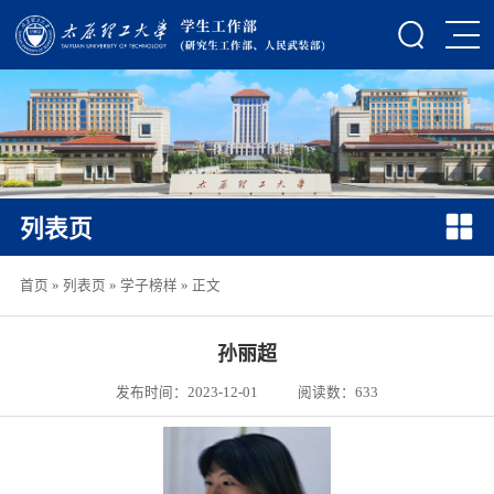
列表页
首页
»
列表页
»
学子榜样
» 正文
孙丽超
发布时间：2023-12-01
阅读数：
633