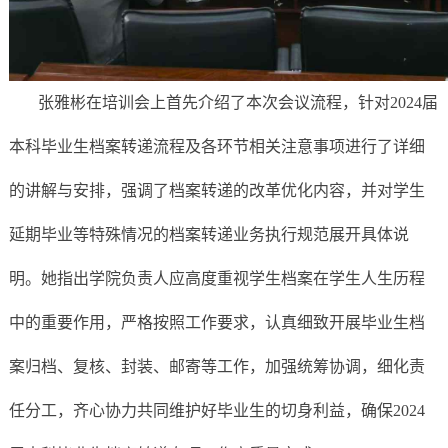
张雅彬在培训会上首先介绍了本次会议流程，针对
202
4
届
本科毕业生档案转递流程及各环节相关注意事项进行了详细
的讲解与安排
，
强调了档案转递的改革优化内容，并对学生
延期毕业等特殊情况的档案转递业务执行规范展开具体说
明
。她指
出学院负责人应高度重视学生档案在学生人生历程
中的重要作用
，严格按照工作要求，认真细致开展毕业生档
案归档、复核、封装、邮寄等工作
，
加强
统筹协调，细化责
任
分工
，
齐心协力共同维护好毕业生
的
切身利益，
确保
202
4