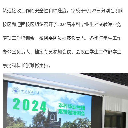
转递接收工作的
安全性
和精准度
，
学校于
5月2
2
日
分别
在明向
校区
和迎西校区
组织召开了
202
4
届本科毕业生档案转递业务
专项工作培训会。
校团委团员档案负责人、
各学院学生工作
办公室负责人、档案专员参加会议，会议由学生工作部学生
事务科科长张雅彬主持。